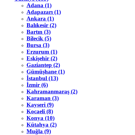
Adana (1)
Adapazarı (1)
Ankara (1)
Balıkesir (2)
Bartın (3)
Bilecik (5)
Bursa (3)
Erzurum (1)
Eskişehir (2)
Gaziantep (2)
Gümüşhane (1)
İstanbul (13)
İzmir (6)
Kahramanmaraş (2)
Karaman (3)
Kayseri (9)
Kocaeli (8)
Konya (10)
Kütahya (2)
Muğla (9)