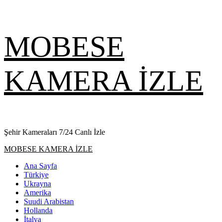
Skip
MOBESE
to
content
KAMERA İZLE
Şehir Kameraları 7/24 Canlı İzle
Primary
MOBESE KAMERA İZLE
Menu
Ana Sayfa
Türkiye
Ukrayna
Amerika
Suudi Arabistan
Hollanda
İtalya