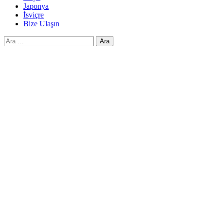
Japonya
İsviçre
Bize Ulaşın
Arama: