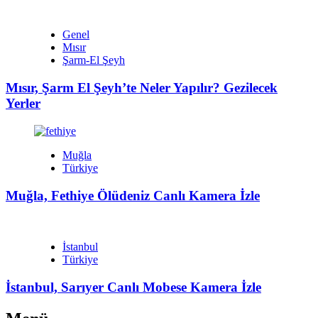
Genel
Mısır
Şarm-El Şeyh
Mısır, Şarm El Şeyh’te Neler Yapılır? Gezilecek
Yerler
Muğla
Türkiye
Muğla, Fethiye Ölüdeniz Canlı Kamera İzle
İstanbul
Türkiye
İstanbul, Sarıyer Canlı Mobese Kamera İzle