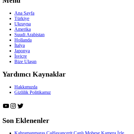
Menü
Ana Sayfa
Türkiye
Ukrayna
Amerika
Suudi Arabistan
Hollanda
İtalya
Japonya
İsviçre
Bize Ulaşın
Yardımcı Kaynaklar
Hakkımızda
Gizlilik Politikamız
YouTube
Instagram
Twitter
Son Eklenenler
Kahramanmaraş Çağlayancerit Canlı Mobese Kamera İzle