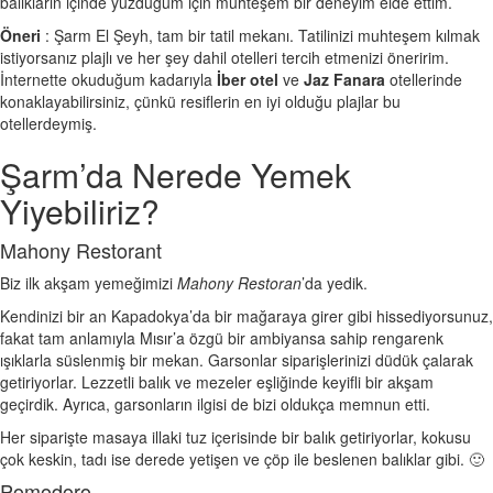
balıkların içinde yüzdüğüm için muhteşem bir deneyim elde ettim.
Öneri
: Şarm El Şeyh, tam bir tatil mekanı. Tatilinizi muhteşem kılmak
istiyorsanız plajlı ve her şey dahil otelleri tercih etmenizi öneririm.
İnternette okuduğum kadarıyla
İber otel
ve
Jaz Fanara
otellerinde
konaklayabilirsiniz, çünkü resiflerin en iyi olduğu plajlar bu
otellerdeymiş.
Şarm’da Nerede Yemek
Yiyebiliriz?
Mahony Restorant
Biz ilk akşam yemeğimizi
Mahony Restoran
’da yedik.
Kendinizi bir an Kapadokya’da bir mağaraya girer gibi hissediyorsunuz,
fakat tam anlamıyla Mısır’a özgü bir ambiyansa sahip rengarenk
ışıklarla süslenmiş bir mekan. Garsonlar siparişlerinizi düdük çalarak
getiriyorlar. Lezzetli balık ve mezeler eşliğinde keyifli bir akşam
geçirdik. Ayrıca, garsonların ilgisi de bizi oldukça memnun etti.
Her siparişte masaya illaki tuz içerisinde bir balık getiriyorlar, kokusu
çok keskin, tadı ise derede yetişen ve çöp ile beslenen balıklar gibi. 🙂
Pomodoro