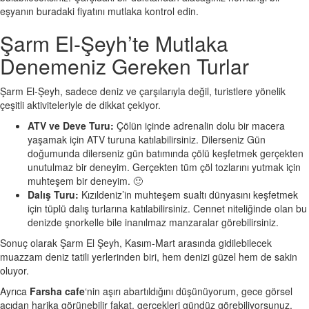
eşyanın buradaki fiyatını mutlaka kontrol edin.
Şarm El-Şeyh’te Mutlaka
Denemeniz Gereken Turlar
Şarm El-Şeyh, sadece deniz ve çarşılarıyla değil, turistlere yönelik
çeşitli aktiviteleriyle de dikkat çekiyor.
ATV ve Deve Turu:
Çölün içinde adrenalin dolu bir macera
yaşamak için ATV turuna katılabilirsiniz. Dilerseniz Gün
doğumunda dilerseniz gün batımında çölü keşfetmek gerçekten
unutulmaz bir deneyim. Gerçekten tüm çöl tozlarını yutmak için
muhteşem bir deneyim. 🙂
Dalış Turu:
Kızıldeniz’in muhteşem sualtı dünyasını keşfetmek
için tüplü dalış turlarına katılabilirsiniz. Cennet niteliğinde olan bu
denizde şnorkelle bile inanılmaz manzaralar görebilirsiniz.
Sonuç olarak Şarm El Şeyh, Kasım-Mart arasında gidilebilecek
muazzam deniz tatili yerlerinden biri, hem denizi güzel hem de sakin
oluyor.
Ayrıca
Farsha cafe
‘nin aşırı abartıldığını düşünüyorum, gece görsel
açıdan harika görünebilir fakat, gerçekleri gündüz görebiliyorsunuz,