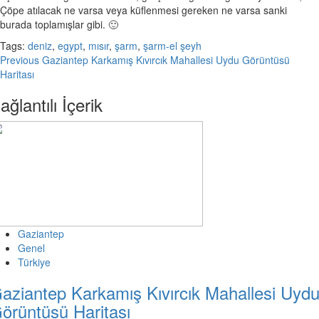
Çöpe atılacak ne varsa veya küflenmesi gereken ne varsa sanki
burada toplamışlar gibi. 🙂
Tags:
deniz
,
egypt
,
mısır
,
şarm
,
şarm-el şeyh
Continue
Previous
Gaziantep Karkamış Kıvırcık Mahallesi Uydu Görüntüsü
Haritası
Reading
ağlantılı İçerik
Gaziantep
Genel
Türkiye
aziantep Karkamış Kıvırcık Mahallesi Uyd
örüntüsü Haritası