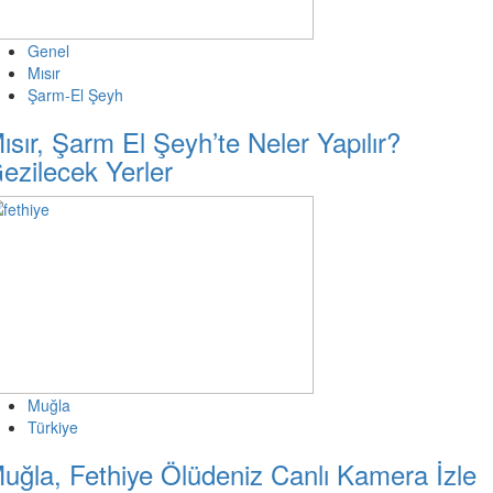
Genel
Mısır
Şarm-El Şeyh
ısır, Şarm El Şeyh’te Neler Yapılır?
ezilecek Yerler
Muğla
Türkiye
uğla, Fethiye Ölüdeniz Canlı Kamera İzle