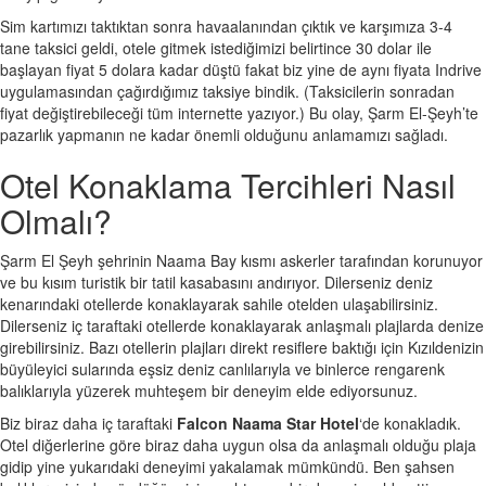
Sim kartımızı taktıktan sonra havaalanından çıktık ve karşımıza 3-4
tane taksici geldi, otele gitmek istediğimizi belirtince 30 dolar ile
başlayan fiyat 5 dolara kadar düştü fakat biz yine de aynı fiyata Indrive
uygulamasından çağırdığımız taksiye bindik. (Taksicilerin sonradan
fiyat değiştirebileceği tüm internette yazıyor.) Bu olay, Şarm El-Şeyh’te
pazarlık yapmanın ne kadar önemli olduğunu anlamamızı sağladı.
Otel Konaklama Tercihleri Nasıl
Olmalı?
Şarm El Şeyh şehrinin Naama Bay kısmı askerler tarafından korunuyor
ve bu kısım turistik bir tatil kasabasını andırıyor. Dilerseniz deniz
kenarındaki otellerde konaklayarak sahile otelden ulaşabilirsiniz.
Dilerseniz iç taraftaki otellerde konaklayarak anlaşmalı plajlarda denize
girebilirsiniz. Bazı otellerin plajları direkt resiflere baktığı için Kızıldenizin
büyüleyici sularında eşsiz deniz canlılarıyla ve binlerce rengarenk
balıklarıyla yüzerek muhteşem bir deneyim elde ediyorsunuz.
Biz biraz daha iç taraftaki
Falcon Naama Star Hotel
‘de konakladık.
Otel diğerlerine göre biraz daha uygun olsa da anlaşmalı olduğu plaja
gidip yine yukarıdaki deneyimi yakalamak mümkündü. Ben şahsen