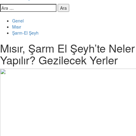
Arama:
Genel
Mısır
Şarm-El Şeyh
Mısır, Şarm El Şeyh’te Neler
Yapılır? Gezilecek Yerler