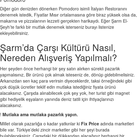
Diğer gün denizden dönerken Pomodoro isimli İtalyan Restoranını
denemek istedik, Fiyatlar Mısır ortalamasına göre biraz yüksek olsa da,
makarna ve pizzalarının lezzeti gerçekten harikaydı. Eğer Şarm El-
Şeyh’te farklı bir mutfak denemek isterseniz burayı listenize
ekleyebilirsiniz.
Şarm’da Çarşı Kültürü Nasıl,
Nereden Alışveriş Yapılmalı?
Her şeyden önce herhangi bir şey satın alırken sürekli pazarlık
yapmalısınız, Bir ürünü çok almak isteseniz de, dönüp gidebilmelisiniz.
Arkanızdan sen kaç para verirsin diyeceklerdir, taksi örneğindeki gibi
çok düşük ücretler teklif edin mutlaka istediğiniz fiyata ürünü
alacaksınız. Çarşıda alınabilecek çok şey yok, her turist gibi magnet
gibi hediyelik eşyaların yanında deniz tatili için ihtiyaçlarınızı
alacaksınız.
!
Mutlaka ama mutlaka pazarlık yapın.
Millet olarak pazarlığa o kadar yatkınlar ki
Fix Price
adında marketleri
bile var. Türkiye’deki zincir marketler gibi her şeyi burada
bulabileceksiniz. Çarşıdaki bir dükkandan alacağınız herhangi bir