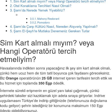
Sim Kart almalı mıyım? veya Hangi Operatörü tercih etmeliyim?
Otel Konaklama Tercihleri Nasıl Olmalı?
Şarm’da Nerede Yemek Yiyebiliriz?
Mahony Restorant
Pomodoro
Şarm’da Çarşı Kültürü Nasıl, Nereden Alışveriş Yapılmalı?
Şarm El-Şeyh’te Mutlaka Denemeniz Gereken Turlar
Sim Kart almalı mıyım? veya
Hangi Operatörü tercih
etmeliyim?
Havaalanında indikten sonra yapacağınız ilk şey sim kart almak olmalı,
çünkü hem ucuz hem de tüm tatil boyunca çok faydasını göreceksiniz.
Biz
Orange
operatörünün
25 GB
internet içeren tarifesini tercih ettik ve
bu hizmet için toplamda
350 Egp
ödedik.
İnternete sürekli erişmenin en güzel yanı taksi çağırmak, çünkü
şehirdeki taksiler sizi kazıklamak için adeta sıraya giriyorlar. Indrive
uygulamasını Türkiye’de indirip gittiğinizde (telefonunuza doğrulama
kodu geliyor) şehrin istediğiniz bir konumuna maksimum 150 Egp
ödeyip gidebiliyorsunuz.