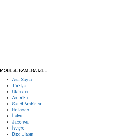
Primary
MOBESE KAMERA İZLE
Menu
Ana Sayfa
Türkiye
Ukrayna
Amerika
Suudi Arabistan
Hollanda
İtalya
Japonya
İsviçre
Bize Ulaşın