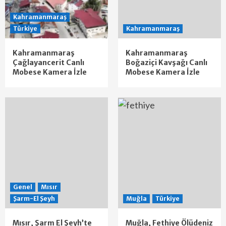
Kahramanmaraş
Türkiye
Kahramanmaraş
Kahramanmaraş
Kahramanmaraş
Çağlayancerit Canlı
Boğaziçi Kavşağı Canlı
Mobese Kamera İzle
Mobese Kamera İzle
Genel
Mısır
Şarm-El Şeyh
Muğla
Türkiye
Mısır, Şarm El Şeyh’te
Muğla, Fethiye Ölüdeniz