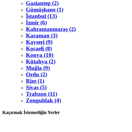
Gaziantep (2)
Gümüşhane (1)
İstanbul (13)
İzmir (6)
Kahramanmaraş (2)
Karaman (3)
Kayseri (9)
Kocaeli (8)
Konya (10)
Kütahya (2)
Muğla (9)
Ordu (2)
Rize (1)
Sivas (5)
Trabzon (11)
Zonguldak (4)
Kaçırmak İstemediğin Yerler