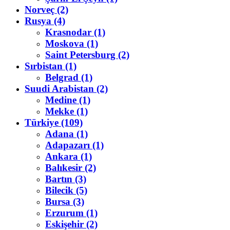
Norveç (2)
Rusya (4)
Krasnodar (1)
Moskova (1)
Saint Petersburg (2)
Sırbistan (1)
Belgrad (1)
Suudi Arabistan (2)
Medine (1)
Mekke (1)
Türkiye (109)
Adana (1)
Adapazarı (1)
Ankara (1)
Balıkesir (2)
Bartın (3)
Bilecik (5)
Bursa (3)
Erzurum (1)
Eskişehir (2)