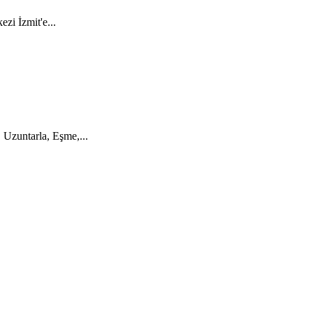
zi İzmit'e...
, Uzuntarla, Eşme,...