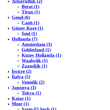
Arnavutluk (2)
Berat (1)
Tiran (1)
Genel (6)
Canlı (1)
Güney Kore (1)
Seul (1)
Hollanda (7)
Amsterdam (3)
Gelderland (1)
Kuzey Hollanda (1)
Waalwijk (1)
Zaandijk (1)
İsviçre (2)
İtalya (5)
Venedik (2)
Japonya (3)
Tokyo (1)
Katar (1)
Mısır (1)
Şarm-El Şeyh (1)