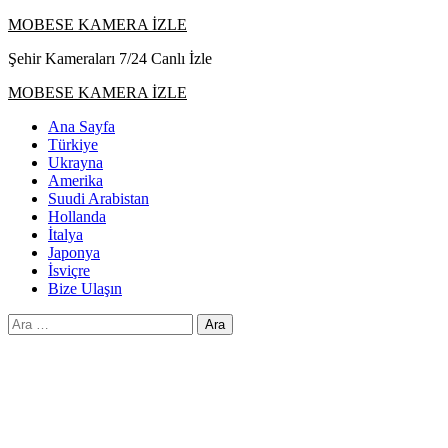
Skip
MOBESE KAMERA İZLE
to
Şehir Kameraları 7/24 Canlı İzle
content
Primary
MOBESE KAMERA İZLE
Menu
Ana Sayfa
Türkiye
Ukrayna
Amerika
Suudi Arabistan
Hollanda
İtalya
Japonya
İsviçre
Bize Ulaşın
Arama: