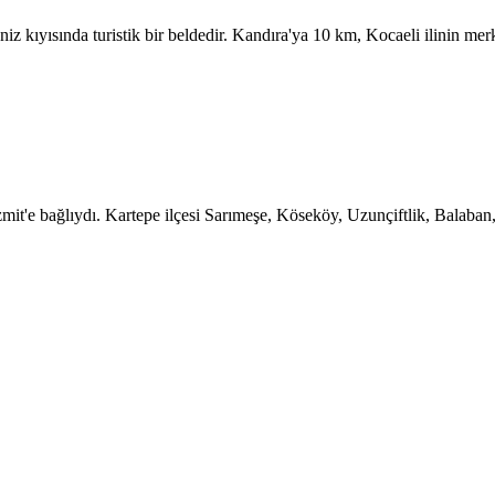
z kıyısında turistik bir beldedir. Kandıra'ya 10 km, Kocaeli ilinin merke
İzmit'e bağlıydı. Kartepe ilçesi Sarımeşe, Köseköy, Uzunçiftlik, Balaban