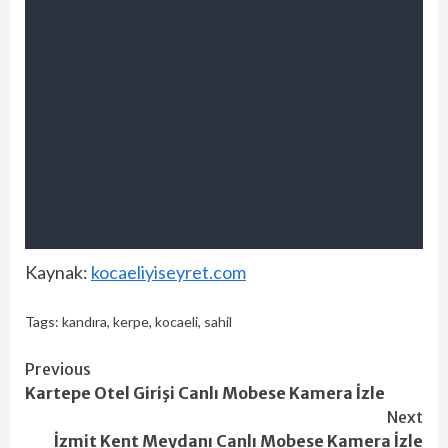
Kaynak:
kocaeliyiseyret.com
Tags:
kandıra
,
kerpe
,
kocaeli
,
sahil
Continue
Previous
Kartepe Otel Girişi Canlı Mobese Kamera İzle
Reading
Next
İzmit Kent Meydanı Canlı Mobese Kamera İzle