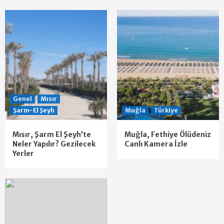
Genel
Mısır
Şarm-El Şeyh
Muğla
Türkiye
Mısır, Şarm El Şeyh’te
Muğla, Fethiye Ölüdeniz
Neler Yapılır? Gezilecek
Canlı Kamera İzle
Yerler