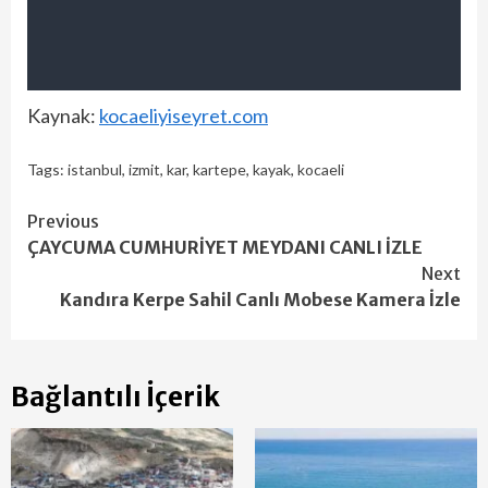
Kaynak:
kocaeliyiseyret.com
Tags:
istanbul
,
izmit
,
kar
,
kartepe
,
kayak
,
kocaeli
Continue
Previous
ÇAYCUMA CUMHURİYET MEYDANI CANLI İZLE
Reading
Next
Kandıra Kerpe Sahil Canlı Mobese Kamera İzle
Bağlantılı İçerik