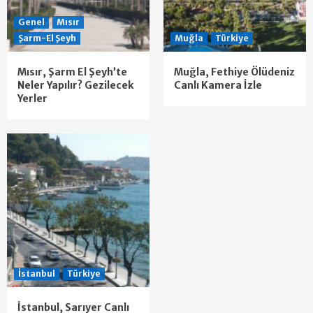
Genel
Mısır
Şarm-El Şeyh
Muğla
Türkiye
Mısır, Şarm El Şeyh’te
Muğla, Fethiye Ölüdeniz
Neler Yapılır? Gezilecek
Canlı Kamera İzle
Yerler
İstanbul
Türkiye
İstanbul, Sarıyer Canlı