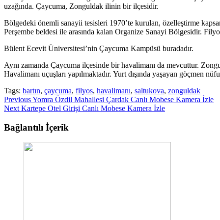
uzağında. Çaycuma, Zonguldak ilinin bir ilçesidir.
Bölgedeki önemli sanayii tesisleri 1970’te kurulan, özelleştirme k
Perşembe beldesi ile arasında kalan Organize Sanayi Bölgesidir. Fily
Bülent Ecevit Üniversitesi’nin Çaycuma Kampüsü buradadır.
Aynı zamanda Çaycuma ilçesinde bir havalimanı da mevcuttur. Zong
Havalimanı uçuşları yapılmaktadır. Yurt dışında yaşayan göçmen nüfus
Tags:
bartın
,
çaycuma
,
filyos
,
havalimanı
,
saltukova
,
zonguldak
Continue
Previous
Yomra Özdil Mahallesi Çardak Canlı Mobese Kamera İzle
Next
Kartepe Otel Girişi Canlı Mobese Kamera İzle
Reading
Bağlantılı İçerik