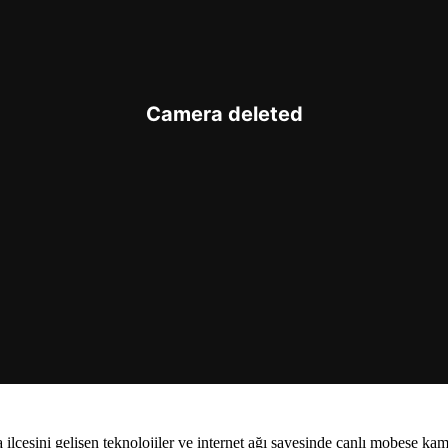
çesini gelişen teknolojiler ve internet ağı sayesinde canlı mobese kamer