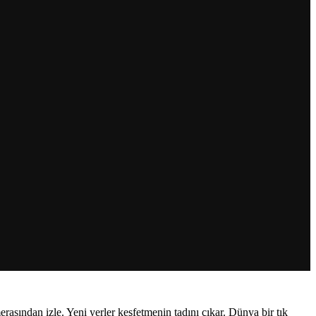
asından izle. Yeni yerler keşfetmenin tadını çıkar. Dünya bir tık