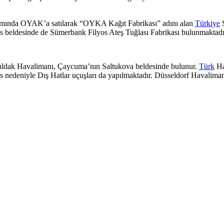
apsamında OYAK’a satılarak “OYKA Kağıt Fabrikası” adını alan
Türkiye
S
os beldesinde de Sümerbank Filyos Ateş Tuğlası Fabrikası bulunmaktadı
uldak Havalimanı, Çaycuma’nın Saltukova beldesinde bulunur.
Türk
Ha
 nedeniyle Dış Hatlar uçuşları da yapılmaktadır. Düsseldorf Havaliman