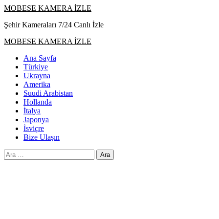
Skip
MOBESE KAMERA İZLE
to
Şehir Kameraları 7/24 Canlı İzle
content
Primary
MOBESE KAMERA İZLE
Menu
Ana Sayfa
Türkiye
Ukrayna
Amerika
Suudi Arabistan
Hollanda
İtalya
Japonya
İsviçre
Bize Ulaşın
Arama: