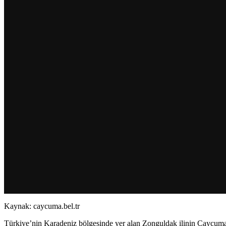
Kaynak: caycuma.bel.tr
Türkiye’nin Karadeniz bölgesinde yer alan Zonguldak ilinin Çaycuma il