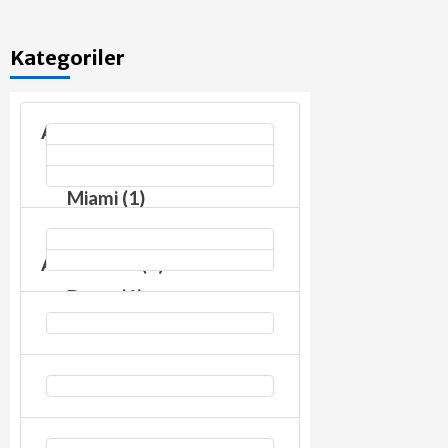
Kategoriler
Amerika (7)
Hollywood (2)
Miami (1)
New York (4)
Arnavutluk (2)
Berat (1)
Tiran (1)
Genel (6)
Canlı (1)
Güney Kore (1)