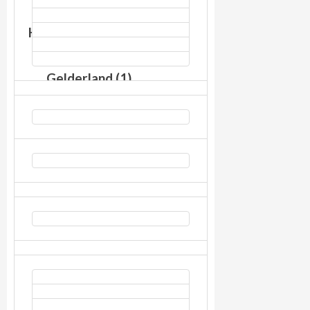
Seul (1)
Hollanda (7)
Amsterdam (3)
Gelderland (1)
Kuzey Hollanda
(1)
Waalwijk (1)
Zaandijk (1)
İsviçre (2)
İtalya (5)
Venedik (2)
Japonya (3)
Tokyo (1)
Katar (1)