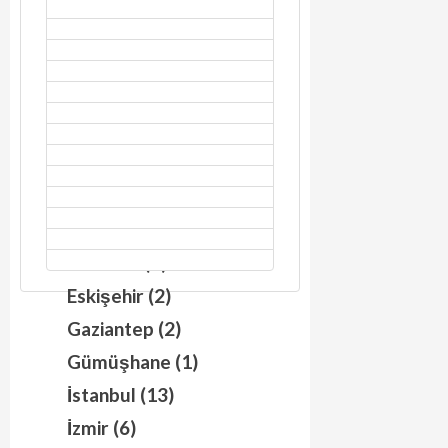
Adana (1)
Adapazarı (1)
Ankara (1)
Balıkesir (2)
Bartın (3)
Bilecik (5)
Bursa (3)
Erzurum (1)
Eskişehir (2)
Gaziantep (2)
Gümüşhane (1)
İstanbul (13)
İzmir (6)