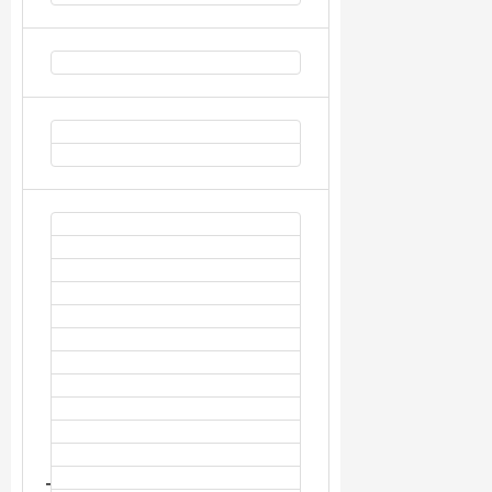
Mısır (1)
Şarm-El Şeyh (1)
Norveç (2)
Rusya (4)
Krasnodar (1)
Moskova (1)
Saint Petersburg
(2)
Sırbistan (1)
Belgrad (1)
Suudi Arabistan (2)
Medine (1)
Mekke (1)
Türkiye (109)