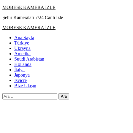
Skip
MOBESE KAMERA İZLE
to
Şehir Kameraları 7/24 Canlı İzle
content
Primary
MOBESE KAMERA İZLE
Menu
Ana Sayfa
Türkiye
Ukrayna
Amerika
Suudi Arabistan
Hollanda
İtalya
Japonya
İsviçre
Bize Ulaşın
Arama: