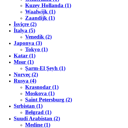
Kuzey Hollanda (1)
Waalwijk (1)
Zaandijk (1)
İsviçre (2)
İtalya (5)
Venedik (2)
Japonya (3)
Tokyo (1)
Katar (1)
Mısır (1)
Şarm-El Şeyh (1)
Norveç (2)
Rusya (4)
Krasnodar (1)
Moskova (1)
Saint Petersburg (2)
Sırbistan (1)
Belgrad (1)
Suudi Arabistan (2)
Medine (1)