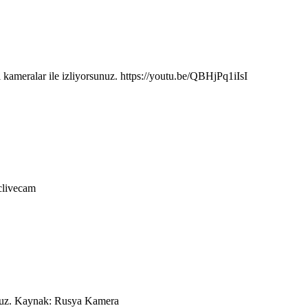
 kameralar ile izliyorsunuz. https://youtu.be/QBHjPq1iIsI
iclivecam
unuz. Kaynak: Rusya Kamera