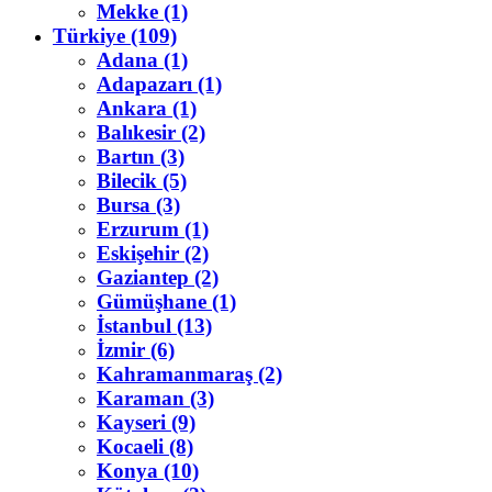
Mekke (1)
Türkiye (109)
Adana (1)
Adapazarı (1)
Ankara (1)
Balıkesir (2)
Bartın (3)
Bilecik (5)
Bursa (3)
Erzurum (1)
Eskişehir (2)
Gaziantep (2)
Gümüşhane (1)
İstanbul (13)
İzmir (6)
Kahramanmaraş (2)
Karaman (3)
Kayseri (9)
Kocaeli (8)
Konya (10)