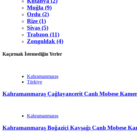
Kütahya (2)
Muğla (9)
Ordu (2)
Rize (1)
Sivas (5)
Trabzon (11)
Zonguldak (4)
Kaçırmak İstemediğin Yerler
Kahramanmaraş
Türkiye
Kahramanmaraş Çağlayancerit Canlı Mobese Kamera
Kahramanmaraş
Kahramanmaraş Boğaziçi Kavşağı Canlı Mobese Kam