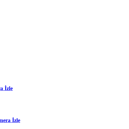
 İzle
era İzle