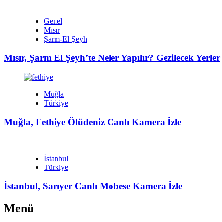
Genel
Mısır
Şarm-El Şeyh
Mısır, Şarm El Şeyh’te Neler Yapılır? Gezilecek Yerler
Muğla
Türkiye
Muğla, Fethiye Ölüdeniz Canlı Kamera İzle
İstanbul
Türkiye
İstanbul, Sarıyer Canlı Mobese Kamera İzle
Menü