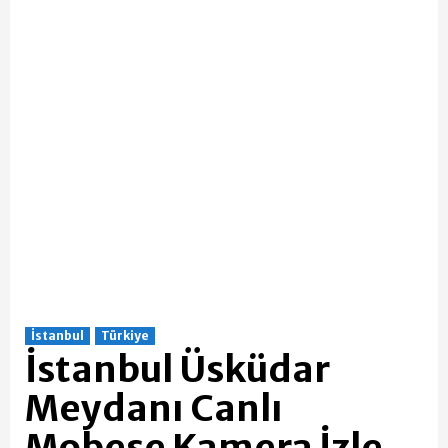
İstanbul
Türkiye
İstanbul Üsküdar
Meydanı Canlı
Mobese Kamera İzle