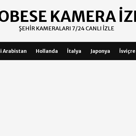
OBESE KAMERA İZ
ŞEHIR KAMERALARI 7/24 CANLI İZLE
i Arabistan
Hollanda
İtalya
Japonya
İsviçre