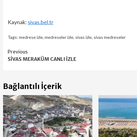
Kaynak:
sivas.bel.tr
Tags:
medrese izle
,
medreseler izle
,
sivas izle
,
sivas medreseler
Continue
Previous
SİVAS MERAKÜM CANLI İZLE
Reading
Bağlantılı İçerik