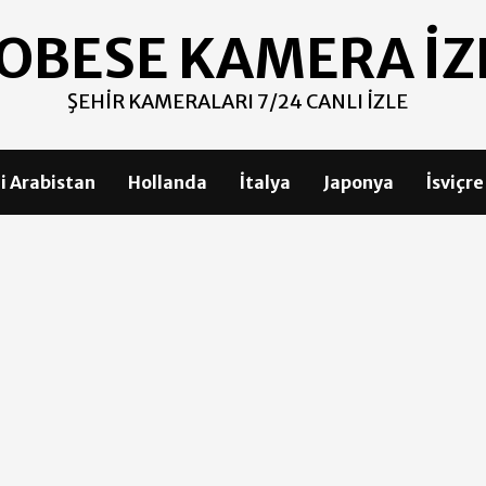
OBESE KAMERA İZ
ŞEHIR KAMERALARI 7/24 CANLI İZLE
i Arabistan
Hollanda
İtalya
Japonya
İsviçre