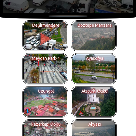
Değirmendere
Boztepe Manzara
Meydan Park-1
Ayasofya
Uzungöl
Atatürk Köşkü
Pazarkapı Doğu
Akyazı