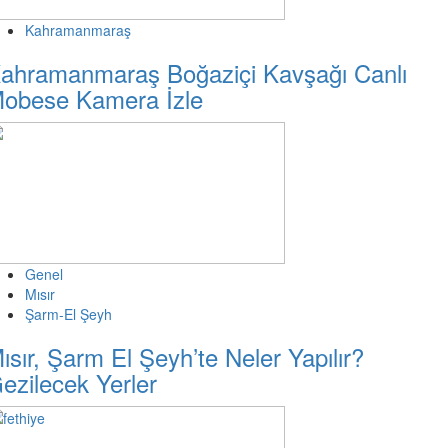
Kahramanmaraş
ahramanmaraş Boğaziçi Kavşağı Canlı
obese Kamera İzle
Genel
Mısır
Şarm-El Şeyh
ısır, Şarm El Şeyh’te Neler Yapılır?
ezilecek Yerler