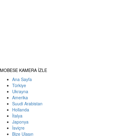
Primary
MOBESE KAMERA İZLE
Menu
Ana Sayfa
Türkiye
Ukrayna
Amerika
Suudi Arabistan
Hollanda
İtalya
Japonya
İsviçre
Bize Ulaşın