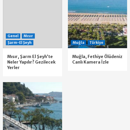
Genel
Mısır
Şarm-El Şeyh
Muğla
Türkiye
Mısır, Şarm El Şeyh’te
Muğla, Fethiye Ölüdeniz
Neler Yapılır? Gezilecek
Canlı Kamera İzle
Yerler