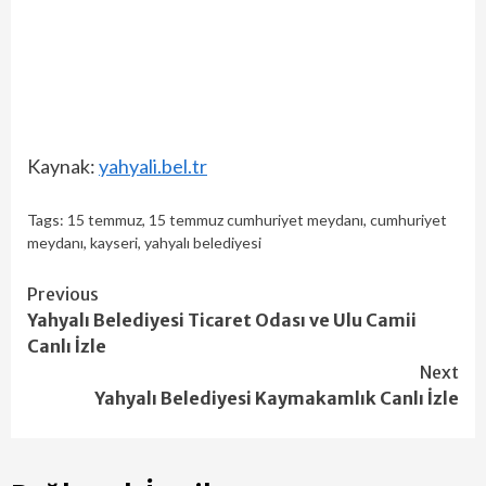
Kaynak:
yahyali.bel.tr
Tags:
15 temmuz
,
15 temmuz cumhuriyet meydanı
,
cumhuriyet
meydanı
,
kayseri
,
yahyalı belediyesi
Continue
Previous
Yahyalı Belediyesi Ticaret Odası ve Ulu Camii
Reading
Canlı İzle
Next
Yahyalı Belediyesi Kaymakamlık Canlı İzle